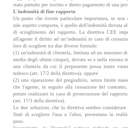
stato pattuito per iscritto e dietro pagamento di una pr
L'indennità di fine rapporto
Un punto che riveste particolare importanza, se non a
tale aspetto comporta, è quello dell'indennità dovuta a
di scioglimento del rapporto. La direttiva CEE impo
all'agente il diritto ad un’indennità in caso di cessaz
loro di scegliere tra due diverse formule:
(1) un'indennità di clientela, limitata ad un massimo d
media degli ultimi cinque), dovuta se e nella misura in
una clientela da cui il preponente possa trarre vant
tedesco (art. 17/2 della direttiva), oppure
(2) una riparazione del pregiudizio, senza limite mas
che l'agente, in seguito alla cessazione del contratt
potuto realizzare in caso di prosecuzione del rapporto
(art. 17/3 della direttiva).
Le due soluzioni, che la direttiva sembra considerare
Stati di scegliere l'una o l'altra, presentano in realt
peso.