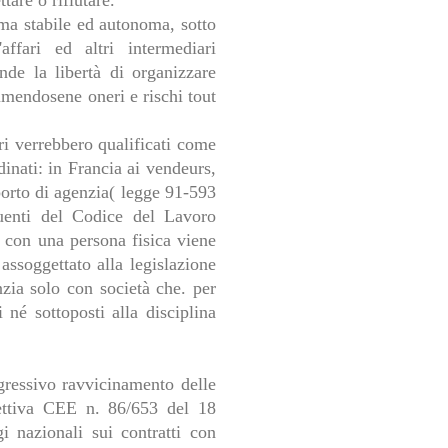
tare o rifiutare.
rma stabile ed autonoma, sotto
affari ed altri intermediari
nde la libertà di organizzare
umendosene oneri e rischi tout
eri verrebbero qualificati come
inati: in Francia ai vendeurs,
pporto di agenzia( legge 91-593
uenti del Codice del Lavoro
o con una persona fisica viene
assoggettato alla legislazione
enzia solo con società che. per
 né sottoposti alla disciplina
ressivo ravvicinamento delle
irettiva CEE n. 86/653 del 18
i nazionali sui contratti con