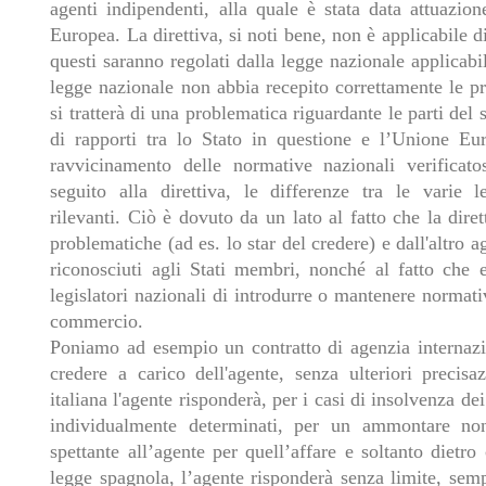
agenti indipendenti, alla quale è stata data attuazion
Europea. La direttiva, si noti bene, non è applicabile di
questi saranno regolati dalla legge nazionale applicabi
legge nazionale non abbia recepito correttamente le pre
si tratterà di una problematica riguardante le parti del 
di rapporti tra lo Stato in questione e l’Unione Eur
ravvicinamento delle normative nazionali verificat
seguito alla direttiva, le differenze tra le varie 
rilevanti. Ciò è dovuto da un lato al fatto che la dire
problematiche (ad es. lo star del credere) e dall'altro a
riconosciuti agli Stati membri, nonché al fatto che 
legislatori nazionali di introdurre o mantenere normati
commercio.
Poniamo ad esempio un contratto di agenzia internazi
credere a carico dell'agente, senza ulteriori precisa
italiana l'agente risponderà, per i casi di insolvenza dei 
individualmente determinati, per un ammontare non
spettante all’agente per quell’affare e soltanto dietro 
legge spagnola, l’agente risponderà senza limite, semp