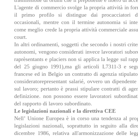
trasmissione di ordini che il preponente è libero di accet
L'agente di commercio svolge la propria attività in fo
il primo profilo si distingue dai procacciatori d'
occasionali, mentre con il termine autonomia si inte
come meglio crede la propria attività commerciale ass
court.
In altri ordinamenti, soggetti che secondo i nostri crit
autonomi, vengono considerati invece lavoratori subord
raprèsentants e placiers non si applica la legge sul ra
del 25 giugno 1991),ma gli articoli L7311-3 e seg
francese ed in Belgio un contratto di agenzia stipulat
consideratorepresentant salarié, ovvero un dipendente 
sul lavoro; pertanto è prassi stipulare contratti di ag
definizione. non possono essere lavoratori subordinati
del rapporto di lavoro subordinato.
Le legislazioni nazionali e la direttiva CEE
Nell’ Unione Europea è in corso una tendenza al prog
legislazioni nazionali, soprattutto in seguito alla d
dicembre 1986, relativa all'armonizzazione delle legg