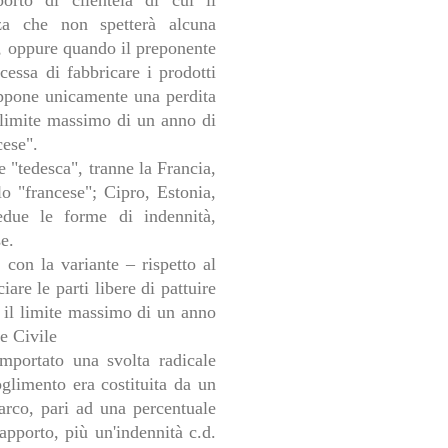
orto di clientela di cui il
za che non spetterà alcuna
a, oppure quando il preponente
essa di fabbricare i prodotti
suppone unicamente una perdita
n limite massimo di un anno di
cese".
e "tedesca", tranne la Francia,
lo "francese"; Cipro, Estonia,
due le forme di indennità,
se.
, con la variante – rispetto al
iare le parti libere di pattuire
o il limite massimo di un anno
e Civile
omportato una svolta radicale
oglimento era costituita da un
arco, pari ad una percentuale
rapporto, più un'indennità c.d.