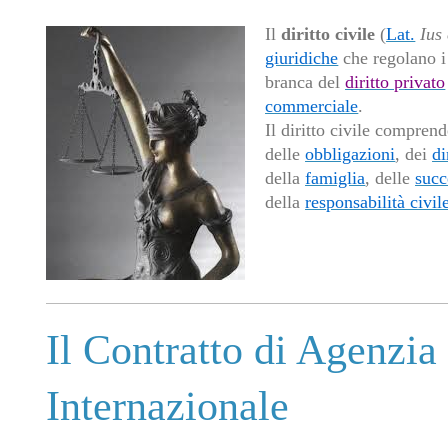
Il
diritto civile
(
Lat.
Ius 
giuridiche
che regolano i 
branca del
diritto privato
commerciale
.
Il diritto civile compren
delle
obbligazioni
, dei
di
della
famiglia
, delle
succ
della
responsabilità civil
Il Contratto di Agenzia
Internazionale