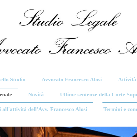
llo Studio
Avvocato Francesco Alosi
Attività
Penale
Novità
Ultime sentenze della Corte Sup
i all'attività dell'Avv. Francesco Alosi
Termini e con