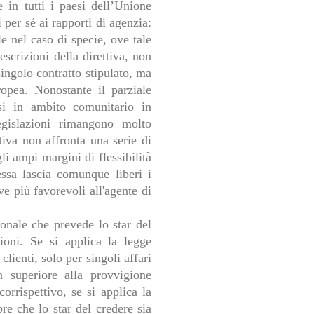
e in tutti i paesi dell’Unione
 per sé ai rapporti di agenzia:
le nel caso di specie, ove tale
scrizioni della direttiva, non
singolo contratto stipulato, ma
opea. Nonostante il parziale
osi in ambito comunitario in
legislazioni rimangono molto
ttiva non affronta una serie di
gli ampi margini di flessibilità
essa lascia comunque liberi i
ve più favorevoli all'agente di
onale che prevede lo star del
zioni. Se si applica la legge
clienti, solo per singoli affari
 superiore alla provvigione
corrispettivo, se si applica la
re che lo star del credere sia