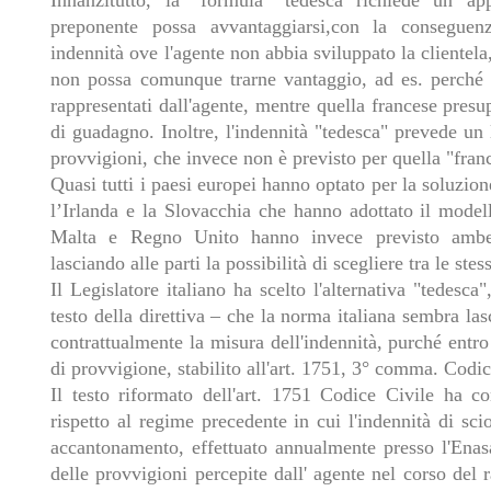
Innanzitutto, la "formula" tedesca richiede un app
preponente possa avvantaggiarsi,con la conseguen
indennità ove l'agente non abbia sviluppato la clientel
non possa comunque trarne vantaggio, ad es. perché c
rappresentati dall'agente, mentre quella francese pre
di guadagno. Inoltre, l'indennità "tedesca" prevede u
provvigioni, che invece non è previsto per quella "fran
Quasi tutti i paesi europei hanno optato per la soluzion
l’Irlanda e la Slovacchia che hanno adottato il model
Malta e Regno Unito hanno invece previsto ambe
lasciando alle parti la possibilità di scegliere tra le stes
Il Legislatore italiano ha scelto l'alternativa "tedesca"
testo della direttiva – che la norma italiana sembra lasc
contrattualmente la misura dell'indennità, purché entr
di provvigione, stabilito all'art. 1751, 3° comma. Codic
Il testo riformato dell'art. 1751 Codice Civile ha c
rispetto al regime precedente in cui l'indennità di sci
accantonamento, effettuato annualmente presso l'Enas
delle provvigioni percepite dall' agente nel corso del 